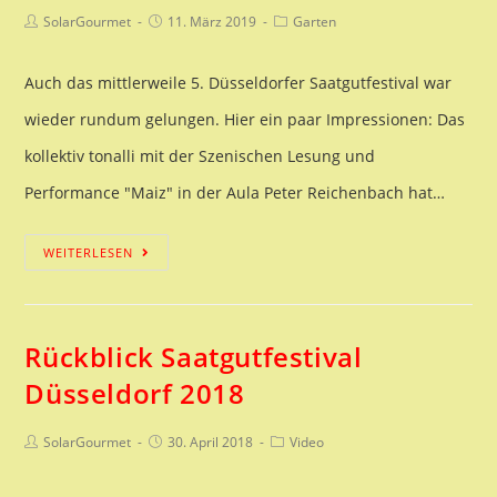
Beitrags-
Beitrag
Beitrags-
SolarGourmet
11. März 2019
Garten
Autor:
veröffentlicht:
Kategorie:
Auch das mittlerweile 5. Düsseldorfer Saatgutfestival war
wieder rundum gelungen. Hier ein paar Impressionen: Das
kollektiv tonalli mit der Szenischen Lesung und
Performance "Maiz" in der Aula Peter Reichenbach hat…
Saatgutfestival
WEITERLESEN
2019
Rückblick Saatgutfestival
Düsseldorf 2018
Beitrags-
Beitrag
Beitrags-
SolarGourmet
30. April 2018
Video
Autor:
veröffentlicht:
Kategorie: