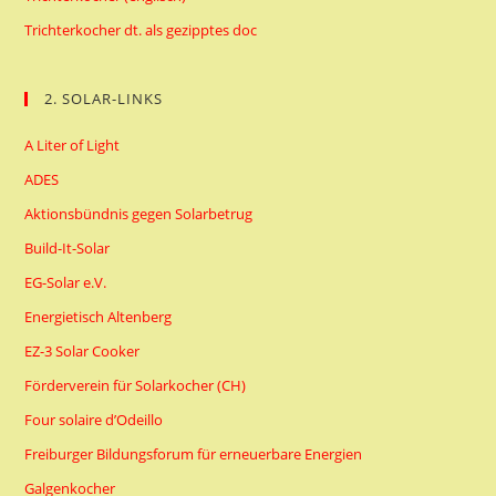
Trichterkocher dt. als gezipptes doc
2. SOLAR-LINKS
A Liter of Light
ADES
Aktionsbündnis gegen Solarbetrug
Build-It-Solar
EG-Solar e.V.
Energietisch Altenberg
EZ-3 Solar Cooker
Förderverein für Solarkocher (CH)
Four solaire d’Odeillo
Freiburger Bildungsforum für erneuerbare Energien
Galgenkocher