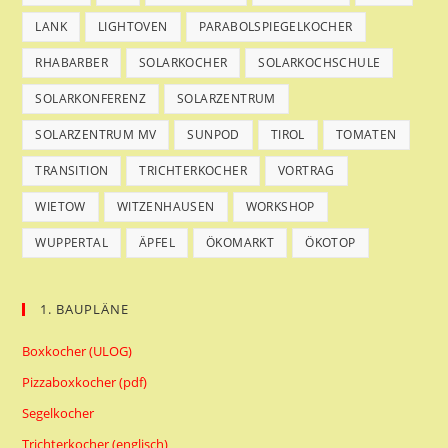
LANK
LIGHTOVEN
PARABOLSPIEGELKOCHER
RHABARBER
SOLARKOCHER
SOLARKOCHSCHULE
SOLARKONFERENZ
SOLARZENTRUM
SOLARZENTRUM MV
SUNPOD
TIROL
TOMATEN
TRANSITION
TRICHTERKOCHER
VORTRAG
WIETOW
WITZENHAUSEN
WORKSHOP
WUPPERTAL
ÄPFEL
ÖKOMARKT
ÖKOTOP
1. BAUPLÄNE
Boxkocher (ULOG)
Pizzaboxkocher (pdf)
Segelkocher
Trichterkocher (englisch)