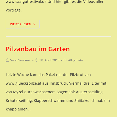
www.saatgutfestival.de Und hier gibt es die Videos aller
Vorträge.
Rückblick
WEITERLESEN
Saatgutfestival
Düsseldorf
Pilzanbau im Garten
2018
Beitrags-
Beitrag
Beitrags-
SolarGourmet
30. April 2018
Allgemein
Autor:
veröffentlicht:
Kategorie:
Letzte Woche kam das Paket mit der Pilzbrut von
www.glueckspilze.at aus Innsbruck. Viermal drei Liter mit
von Myzel durchwachsenem Sägemehl: Austernseitling,
Kräuterseitling, Klapperschwamm und Shiitake. Ich habe in
knapp einen…