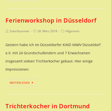
mit
der
Ferienworkshop in Düsseldorf
Ethnologin
Dr.
Beitrags-
Beitrag
Beitrags-
SolarGourmet
28. März 2018
Allgemein
Autor:
veröffentlicht:
Kategorie:
Ute
Gestern habe ich im Düsseldorfer KiND VAMV Düsseldorf
Eickelkamp
e.V. mit 24 Grundschulkindern und 7 Erwachsenen
insgesamt sieben Trichterkocher gebaut. Hier einige
Impressionen:
Ferienworkshop
WEITERLESEN
in
Düsseldorf
Trichterkocher in Dortmund