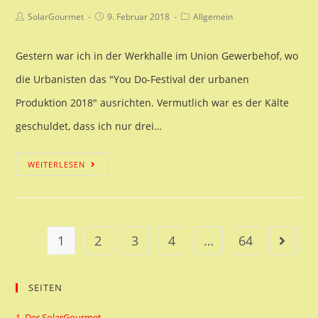
Beitrags-
Beitrag
Beitrags-
SolarGourmet
9. Februar 2018
Allgemein
Autor:
veröffentlicht:
Kategorie:
Gestern war ich in der Werkhalle im Union Gewerbehof, wo
die Urbanisten das "You Do-Festival der urbanen
Produktion 2018" ausrichten. Vermutlich war es der Kälte
geschuldet, dass ich nur drei…
Trichterkocher
WEITERLESEN
in
Dortmund
1
2
3
4
…
64
Gehe z
SEITEN
1. Der SolarGourmet