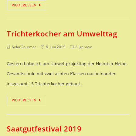
Joghurt
WEITERLESEN
low
tech
Trichterkocher am Umwelttag
selbst
gemacht
Beitrags-
Beitrag
Beitrags-
SolarGourmet
6. Juni 2019
Allgemein
Autor:
veröffentlicht:
Kategorie:
Gestern habe ich am Umweltprojekttag der Heinrich-Heine-
Gesamtschule mit zwei achten Klassen nacheinander
insgesamt 15 Trichterkocher gebaut.
Trichterkocher
WEITERLESEN
am
Umwelttag
Saatgutfestival 2019