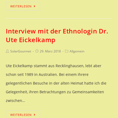
Pilzanbau
WEITERLESEN
im
Garten
Interview mit der Ethnologin Dr.
Ute Eickelkamp
Beitrags-
Beitrag
Beitrags-
SolarGourmet
29. März 2018
Allgemein
Autor:
veröffentlicht:
Kategorie:
Ute Eickelkamp stammt aus Recklinghausen, lebt aber
schon seit 1989 in Australien. Bei einem ihrere
gelegentlichen Besuche in der alten Heimat hatte ich die
Gelegenheit, ihren Betrachtungen zu Gemeinsamkeiten
zwischen…
Interview
WEITERLESEN