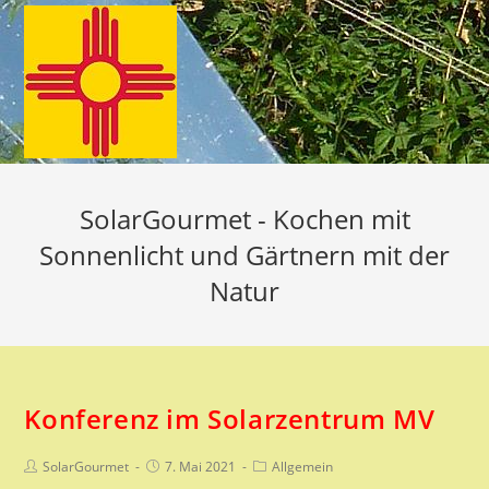
Zum
Inhalt
springen
SolarGourmet - Kochen mit
Sonnenlicht und Gärtnern mit der
Natur
Konferenz im Solarzentrum MV
Beitrags-
Beitrag
Beitrags-
SolarGourmet
7. Mai 2021
Allgemein
Autor:
veröffentlicht:
Kategorie: