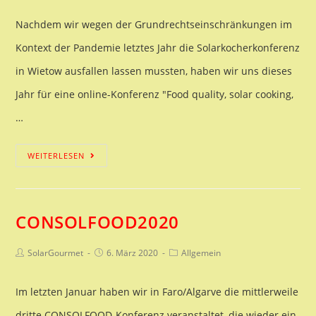
Nachdem wir wegen der Grundrechtseinschränkungen im
Kontext der Pandemie letztes Jahr die Solarkocherkonferenz
in Wietow ausfallen lassen mussten, haben wir uns dieses
Jahr für eine online-Konferenz "Food quality, solar cooking,
…
Konferenz
WEITERLESEN
im
Solarzentrum
CONSOLFOOD2020
MV
Beitrags-
Beitrag
Beitrags-
SolarGourmet
6. März 2020
Allgemein
Autor:
veröffentlicht:
Kategorie:
Im letzten Januar haben wir in Faro/Algarve die mittlerweile
dritte CONSOLFOOD-Konferenz veranstaltet, die wieder ein