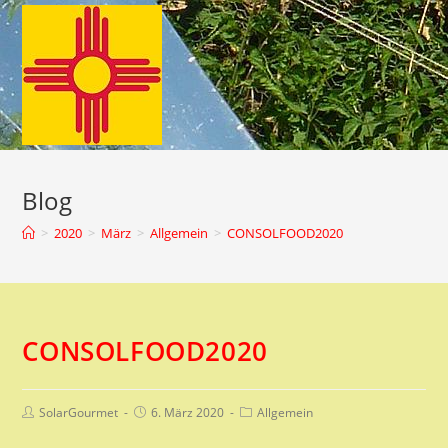
Zum
Inhalt
springen
Blog
>
2020
>
März
>
Allgemein
>
CONSOLFOOD2020
CONSOLFOOD2020
Beitrags-
Beitrag
Beitrags-
SolarGourmet
6. März 2020
Allgemein
Autor:
veröffentlicht:
Kategorie: