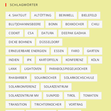
SCHLAGWÖRTER
4. SAATGUT
ALTÖTTING
BEINWELL
BIELEFELD
BLUTJOHANNISBEERE
BONN
BOXKOCHER
CHILI
COOKIT
CSA
DATURA
DEEPAK GADHIA
DICKE BOHNEN
DÜSSELDORF
ERNEUERBARE ENERGIEN
ESSEN
FARO
GARTEN
INDIEN
IPK
KARTOFFELN
KONFERENZ
KÖLN
LANK
LIGHTOVEN
PARABOLSPIEGELKOCHER
RHABARBER
SOLARKOCHER
SOLARKOCHSCHULE
SOLARKONFERENZ
SOLARZENTRUM
SOLARZENTRUM MV
SUNPOD
TIROL
TOMATEN
TRANSITION
TRICHTERKOCHER
VORTRAG