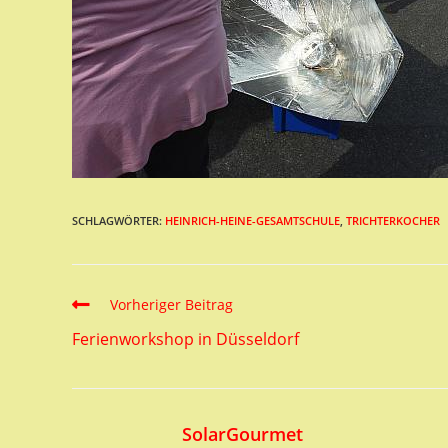
SCHLAGWÖRTER:
HEINRICH-HEINE-GESAMTSCHULE
,
TRICHTERKOCHER
Read
Vorheriger Beitrag
more
Ferienworkshop in Düsseldorf
articles
SolarGourmet