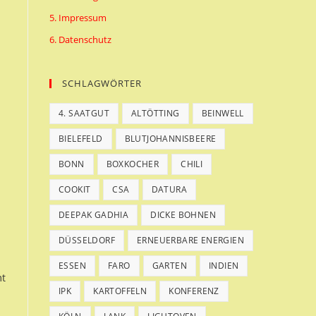
5. Impressum
6. Datenschutz
SCHLAGWÖRTER
4. SAATGUT
ALTÖTTING
BEINWELL
BIELEFELD
BLUTJOHANNISBEERE
BONN
BOXKOCHER
CHILI
COOKIT
CSA
DATURA
DEEPAK GADHIA
DICKE BOHNEN
DÜSSELDORF
ERNEUERBARE ENERGIEN
ESSEN
FARO
GARTEN
INDIEN
mt
IPK
KARTOFFELN
KONFERENZ