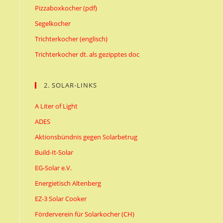
Pizzaboxkocher (pdf)
Segelkocher
Trichterkocher (englisch)
Trichterkocher dt. als gezipptes doc
2. SOLAR-LINKS
A Liter of Light
ADES
Aktionsbündnis gegen Solarbetrug
Build-It-Solar
EG-Solar e.V.
Energietisch Altenberg
EZ-3 Solar Cooker
Förderverein für Solarkocher (CH)