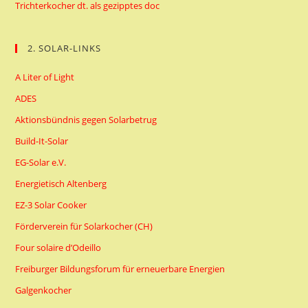
Trichterkocher dt. als gezipptes doc
2. SOLAR-LINKS
A Liter of Light
ADES
Aktionsbündnis gegen Solarbetrug
Build-It-Solar
EG-Solar e.V.
Energietisch Altenberg
EZ-3 Solar Cooker
Förderverein für Solarkocher (CH)
Four solaire d’Odeillo
Freiburger Bildungsforum für erneuerbare Energien
Galgenkocher