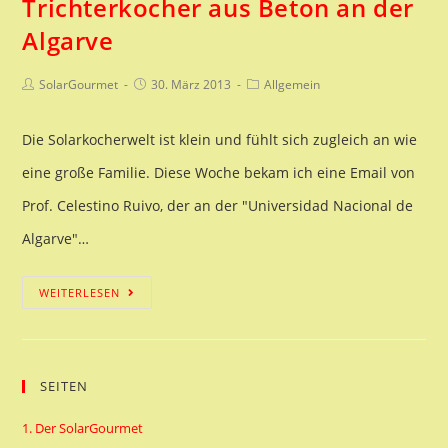
Trichterkocher aus Beton an der
Algarve
Algarve
Beitrags-
Beitrag
Beitrags-
SolarGourmet
30. März 2013
Allgemein
Autor:
veröffentlicht:
Kategorie:
Die Solarkocherwelt ist klein und fühlt sich zugleich an wie
eine große Familie. Diese Woche bekam ich eine Email von
Prof. Celestino Ruivo, der an der "Universidad Nacional de
Algarve"…
Trichterkocher
WEITERLESEN
aus
Beton
SEITEN
an
der
1. Der SolarGourmet