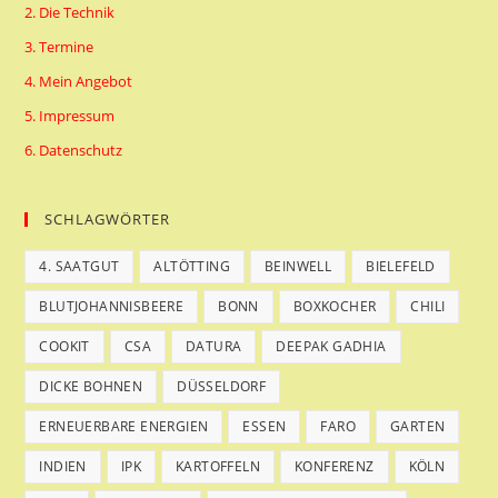
Algarve
2. Die Technik
3. Termine
4. Mein Angebot
5. Impressum
6. Datenschutz
SCHLAGWÖRTER
4. SAATGUT
ALTÖTTING
BEINWELL
BIELEFELD
BLUTJOHANNISBEERE
BONN
BOXKOCHER
CHILI
COOKIT
CSA
DATURA
DEEPAK GADHIA
DICKE BOHNEN
DÜSSELDORF
ERNEUERBARE ENERGIEN
ESSEN
FARO
GARTEN
INDIEN
IPK
KARTOFFELN
KONFERENZ
KÖLN