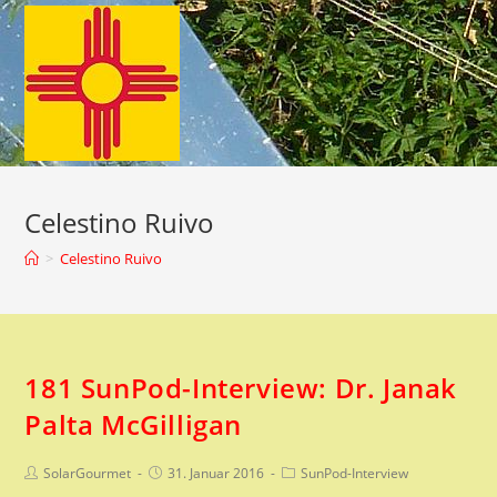
Zum
Inhalt
springen
Celestino Ruivo
>
Celestino Ruivo
181 SunPod-Interview: Dr. Janak
Palta McGilligan
Beitrags-
Beitrag
Beitrags-
SolarGourmet
31. Januar 2016
SunPod-Interview
Autor:
veröffentlicht:
Kategorie: