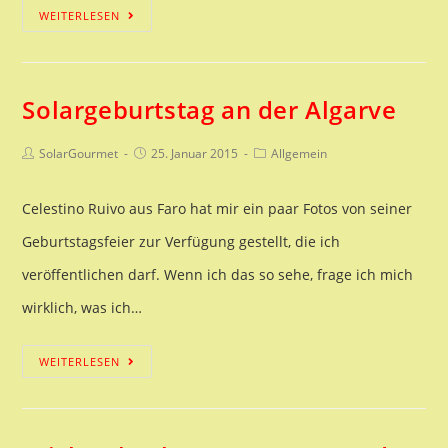
21.
WEITERLESEN
Solarkochertagung
in
Solargeburtstag an der Algarve
Altötting
Beitrags-
Beitrag
Beitrags-
SolarGourmet
25. Januar 2015
Allgemein
Autor:
veröffentlicht:
Kategorie:
Celestino Ruivo aus Faro hat mir ein paar Fotos von seiner
Geburtstagsfeier zur Verfügung gestellt, die ich
veröffentlichen darf. Wenn ich das so sehe, frage ich mich
wirklich, was ich…
Solargeburtstag
WEITERLESEN
an
der