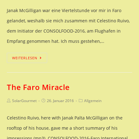
Janak McGilligan war eine Viertelstunde vor mir in Faro
gelandet, weshalb sie mich zusammen mit Celestino Ruivo,
dem Initiator der CONSOLFOOD-2016, am Flughafen in
Empfang genommen hat. Ich muss gestehen,…
181
WEITERLESEN
SunPod-
Interview:
The Faro Miracle
Dr.
Janak
Beitrags-
Beitrag
Beitrags-
SolarGourmet
26. Januar 2016
Allgemein
Autor:
veröffentlicht:
Kategorie:
Palta
Celestino Ruivo, here with Janak Palta McGilligan on the
McGilligan
rooftop of his house, gave me a short summary of his
impressions (mp3). CONSOLFOOD-2016-Faro International