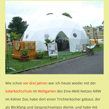
Wie schon
vor drei Jahren
war ich heute wieder mit der
Solarkochschule
im
Weltgarten
des Eine-Welt-Netzes-NRW
im Kölner Zoo, habe dort einen Trichterkocher gebaut, der
als Blickfang und Gesprächsanlass diente, und habe mit