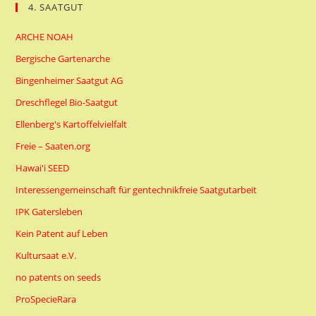
4. SAATGUT
ARCHE NOAH
Bergische Gartenarche
Bingenheimer Saatgut AG
Dreschflegel Bio-Saatgut
Ellenberg's Kartoffelvielfalt
Freie – Saaten.org
Hawai'i SEED
Interessengemeinschaft für gentechnikfreie Saatgutarbeit
IPK Gatersleben
Kein Patent auf Leben
Kultursaat e.V.
no patents on seeds
ProSpecieRara