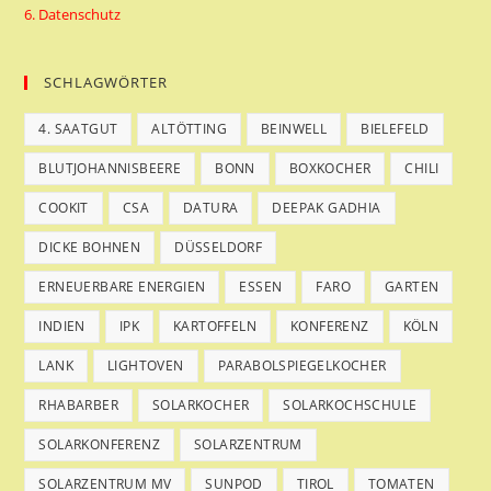
6. Datenschutz
SCHLAGWÖRTER
4. SAATGUT
ALTÖTTING
BEINWELL
BIELEFELD
BLUTJOHANNISBEERE
BONN
BOXKOCHER
CHILI
COOKIT
CSA
DATURA
DEEPAK GADHIA
DICKE BOHNEN
DÜSSELDORF
ERNEUERBARE ENERGIEN
ESSEN
FARO
GARTEN
INDIEN
IPK
KARTOFFELN
KONFERENZ
KÖLN
LANK
LIGHTOVEN
PARABOLSPIEGELKOCHER
RHABARBER
SOLARKOCHER
SOLARKOCHSCHULE
SOLARKONFERENZ
SOLARZENTRUM
SOLARZENTRUM MV
SUNPOD
TIROL
TOMATEN