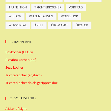
TRANSITION
TRICHTERKOCHER
VORTRAG
WIETOW
WITZENHAUSEN
WORKSHOP
WUPPERTAL
ÄPFEL
ÖKOMARKT
ÖKOTOP
1. BAUPLÄNE
Boxkocher (ULOG)
Pizzaboxkocher (pdf)
Segelkocher
Trichterkocher (englisch)
Trichterkocher dt. als gezipptes doc
2. SOLAR-LINKS
A Liter of Light