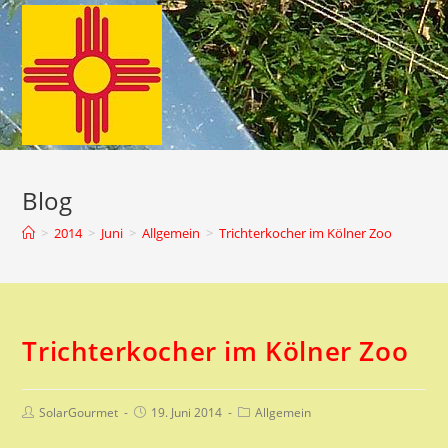
Zum
Inhalt
springen
Blog
>
2014
>
Juni
>
Allgemein
>
Trichterkocher im Kölner Zoo
Trichterkocher im Kölner Zoo
Beitrags-
Beitrag
Beitrags-
SolarGourmet
19. Juni 2014
Allgemein
Autor:
veröffentlicht:
Kategorie: