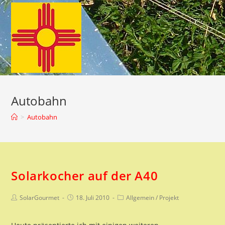
Zum
Inhalt
springen
Autobahn
>
Autobahn
Solarkocher auf der A40
Beitrags-
Beitrag
Beitrags-
SolarGourmet
18. Juli 2010
Allgemein
/
Projekt
Autor:
veröffentlicht:
Kategorie: