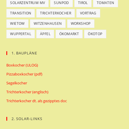
SOLARZENTRUM MV
SUNPOD
TIROL
TOMATEN
TRANSITION
TRICHTERKOCHER
VORTRAG
WIETOW
WITZENHAUSEN
WORKSHOP
WUPPERTAL
ÄPFEL
ÖKOMARKT
ÖKOTOP
1. BAUPLÄNE
Boxkocher (ULOG)
Pizzaboxkocher (pdf)
Segelkocher
Trichterkocher (englisch)
Trichterkocher dt. als gezipptes doc
2. SOLAR-LINKS