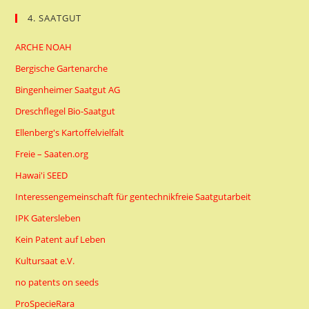
4. SAATGUT
ARCHE NOAH
Bergische Gartenarche
Bingenheimer Saatgut AG
Dreschflegel Bio-Saatgut
Ellenberg's Kartoffelvielfalt
Freie – Saaten.org
Hawai'i SEED
Interessengemeinschaft für gentechnikfreie Saatgutarbeit
IPK Gatersleben
Kein Patent auf Leben
Kultursaat e.V.
no patents on seeds
ProSpecieRara