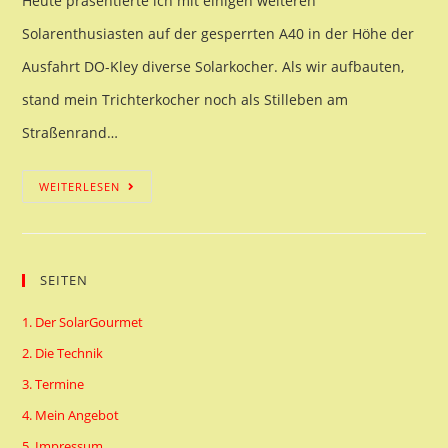
Heute präsentierte ich mit einigen weiteren
Solarenthusiasten auf der gesperrten A40 in der Höhe der
Ausfahrt DO-Kley diverse Solarkocher. Als wir aufbauten,
stand mein Trichterkocher noch als Stilleben am
Straßenrand…
Solarkocher
WEITERLESEN
auf
der
SEITEN
A40
1. Der SolarGourmet
2. Die Technik
3. Termine
4. Mein Angebot
5. Impressum