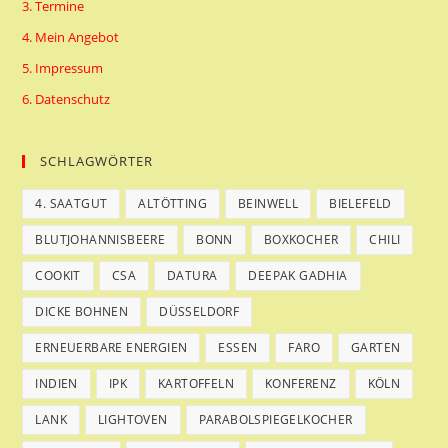
3. Termine
4. Mein Angebot
5. Impressum
6. Datenschutz
SCHLAGWÖRTER
4. SAATGUT
ALTÖTTING
BEINWELL
BIELEFELD
BLUTJOHANNISBEERE
BONN
BOXKOCHER
CHILI
COOKIT
CSA
DATURA
DEEPAK GADHIA
DICKE BOHNEN
DÜSSELDORF
ERNEUERBARE ENERGIEN
ESSEN
FARO
GARTEN
INDIEN
IPK
KARTOFFELN
KONFERENZ
KÖLN
LANK
LIGHTOVEN
PARABOLSPIEGELKOCHER