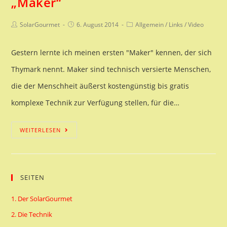
„Maker“
2014
Beitrags-
Beitrag
Beitrags-
SolarGourmet
6. August 2014
Allgemein
/
Links
/
Video
Autor:
veröffentlicht:
Kategorie:
Gestern lernte ich meinen ersten "Maker" kennen, der sich
Thymark nennt. Maker sind technisch versierte Menschen,
die der Menschheit äußerst kostengünstig bis gratis
komplexe Technik zur Verfügung stellen, für die…
Die
WEITERLESEN
faszinierende
Welt
SEITEN
der
„Maker“
1. Der SolarGourmet
2. Die Technik