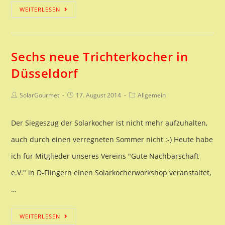
139
WEITERLESEN
SunPod_Interview
Dirk
Sechs neue Trichterkocher in
Kerstan
Düsseldorf
–
NeuLand
Beitrags-
Beitrag
Beitrags-
SolarGourmet
17. August 2014
Allgemein
Autor:
veröffentlicht:
Kategorie:
Der Siegeszug der Solarkocher ist nicht mehr aufzuhalten,
auch durch einen verregneten Sommer nicht :-) Heute habe
ich für Mitglieder unseres Vereins "Gute Nachbarschaft
e.V." in D-Flingern einen Solarkocherworkshop veranstaltet,
…
Sechs
WEITERLESEN