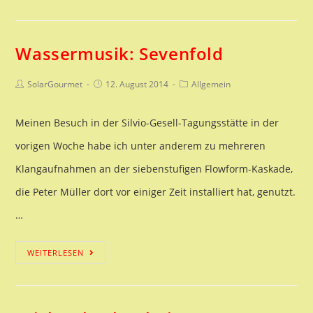
neue
Trichterkocher
Wassermusik: Sevenfold
in
Düsseldorf
Beitrags-
Beitrag
Beitrags-
SolarGourmet
12. August 2014
Allgemein
Autor:
veröffentlicht:
Kategorie:
Meinen Besuch in der Silvio-Gesell-Tagungsstätte in der
vorigen Woche habe ich unter anderem zu mehreren
Klangaufnahmen an der siebenstufigen Flowform-Kaskade,
die Peter Müller dort vor einiger Zeit installiert hat, genutzt.
…
Wassermusik:
WEITERLESEN
Sevenfold