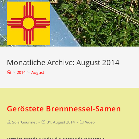
Zum
Inhalt
springen
Monatliche Archive: August 2014
>
2014
>
August
Geröstete Brennnessel-Samen
Beitrags-
Beitrag
Beitrags-
SolarGourmet
31. August 2014
Video
Autor:
veröffentlicht:
Kategorie: