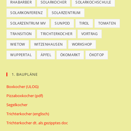
RHABARBER
SOLARKOCHER
SOLARKOCHSCHULE
SOLARKONFERENZ
SOLARZENTRUM
SOLARZENTRUM MV
SUNPOD
TIROL
TOMATEN
TRANSITION
TRICHTERKOCHER
VORTRAG
WIETOW
WITZENHAUSEN
WORKSHOP
WUPPERTAL
ÄPFEL
ÖKOMARKT
ÖKOTOP
1. BAUPLÄNE
Boxkocher (ULOG)
Pizzaboxkocher (pdf)
Segelkocher
Trichterkocher (englisch)
Trichterkocher dt. als gezipptes doc