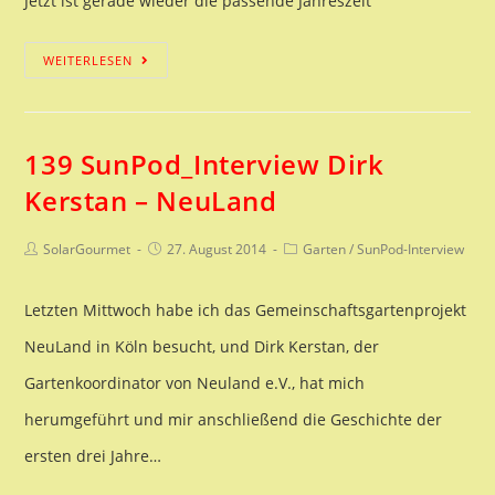
Jetzt ist gerade wieder die passende Jahreszeit
Geröstete
WEITERLESEN
Brennnessel-
Samen
139 SunPod_Interview Dirk
Kerstan – NeuLand
Beitrags-
Beitrag
Beitrags-
SolarGourmet
27. August 2014
Garten
/
SunPod-Interview
Autor:
veröffentlicht:
Kategorie:
Letzten Mittwoch habe ich das Gemeinschaftsgartenprojekt
NeuLand in Köln besucht, und Dirk Kerstan, der
Gartenkoordinator von Neuland e.V., hat mich
herumgeführt und mir anschließend die Geschichte der
ersten drei Jahre…