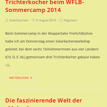
Trichterkocher beim WFLB-
Sommercamp 2014
Beitrags-
Beitrag
Beitrags-
SolarGourmet
9. August 2014
Allgemein
Autor:
veröffentlicht:
Kategorie:
Beim Sommercamp in der Wuppertaler Freilichtbühne
habe ich am Donnerstag einen Solarkocherworkshop
geleitet, bei dem sechs TeilnehmerInnen aus vier Ländern
(CH, D, E, NL) gemeinsam drei Trichterkocher gebaut haben
:-)…
Trichterkocher
WEITERLESEN
beim
WFLB-
Die faszinierende Welt der
Sommercamp