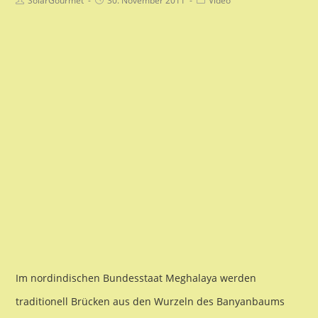
SolarGourmet
30. November 2011
Video
Autor:
veröffentlicht:
Kategorie:
Im nordindischen Bundesstaat Meghalaya werden
traditionell Brücken aus den Wurzeln des Banyanbaums