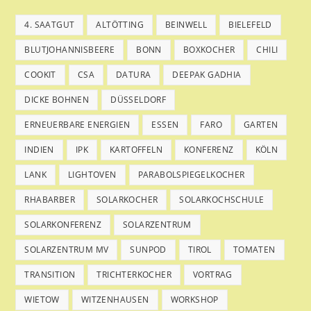
4. SAATGUT
ALTÖTTING
BEINWELL
BIELEFELD
BLUTJOHANNISBEERE
BONN
BOXKOCHER
CHILI
COOKIT
CSA
DATURA
DEEPAK GADHIA
DICKE BOHNEN
DÜSSELDORF
ERNEUERBARE ENERGIEN
ESSEN
FARO
GARTEN
INDIEN
IPK
KARTOFFELN
KONFERENZ
KÖLN
LANK
LIGHTOVEN
PARABOLSPIEGELKOCHER
RHABARBER
SOLARKOCHER
SOLARKOCHSCHULE
SOLARKONFERENZ
SOLARZENTRUM
SOLARZENTRUM MV
SUNPOD
TIROL
TOMATEN
TRANSITION
TRICHTERKOCHER
VORTRAG
WIETOW
WITZENHAUSEN
WORKSHOP