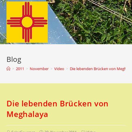
Zum
Inhalt
springen
Blog
>
2011
>
November
>
Video
>
Die lebenden Brücken von Meghal
Die lebenden Brücken von
Meghalaya
Beitrags-
Beitrag
Beitrags-