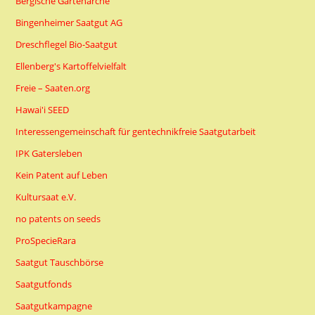
Bergische Gartenarche
Bingenheimer Saatgut AG
Dreschflegel Bio-Saatgut
Ellenberg's Kartoffelvielfalt
Freie – Saaten.org
Hawai'i SEED
Interessengemeinschaft für gentechnikfreie Saatgutarbeit
IPK Gatersleben
Kein Patent auf Leben
Kultursaat e.V.
no patents on seeds
ProSpecieRara
Saatgut Tauschbörse
Saatgutfonds
Saatgutkampagne