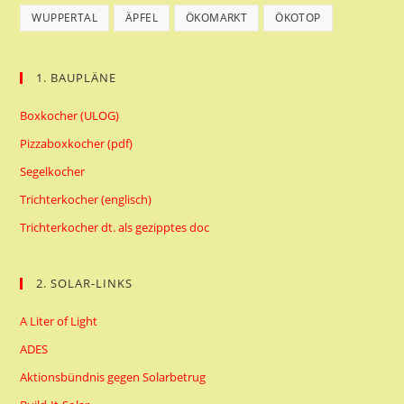
WUPPERTAL
ÄPFEL
ÖKOMARKT
ÖKOTOP
1. BAUPLÄNE
Boxkocher (ULOG)
Pizzaboxkocher (pdf)
Segelkocher
Trichterkocher (englisch)
Trichterkocher dt. als gezipptes doc
2. SOLAR-LINKS
A Liter of Light
ADES
Aktionsbündnis gegen Solarbetrug