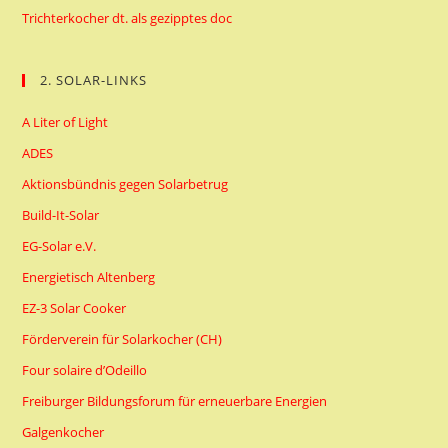
Trichterkocher dt. als gezipptes doc
2. SOLAR-LINKS
A Liter of Light
ADES
Aktionsbündnis gegen Solarbetrug
Build-It-Solar
EG-Solar e.V.
Energietisch Altenberg
EZ-3 Solar Cooker
Förderverein für Solarkocher (CH)
Four solaire d’Odeillo
Freiburger Bildungsforum für erneuerbare Energien
Galgenkocher