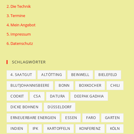
2. Die Technik
3. Termine
4. Mein Angebot
5. Impressum
6. Datenschutz
SCHLAGWÖRTER
4. SAATGUT
ALTÖTTING
BEINWELL
BIELEFELD
BLUTJOHANNISBEERE
BONN
BOXKOCHER
CHILI
COOKIT
CSA
DATURA
DEEPAK GADHIA
DICKE BOHNEN
DÜSSELDORF
ERNEUERBARE ENERGIEN
ESSEN
FARO
GARTEN
INDIEN
IPK
KARTOFFELN
KONFERENZ
KÖLN