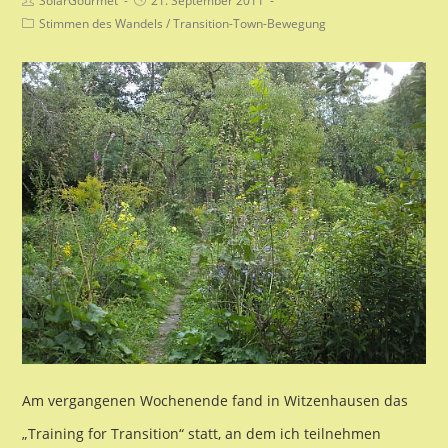
SolarGourmet
21. September 2011
Autor:
veröffentlicht:
Beitrags-
Stimmen des Wandels
/
Transition-Town-Bewegung
Kategorie:
Am vergangenen Wochenende fand in Witzenhausen das
„Training for Transition“ statt, an dem ich teilnehmen