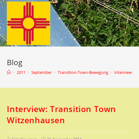
Zum
Inhalt
springen
Blog
>
2011
>
September
>
Transition-Town-Bewegung
>
Interview: T
Interview: Transition Town
Witzenhausen
Beitrags-
Beitrag