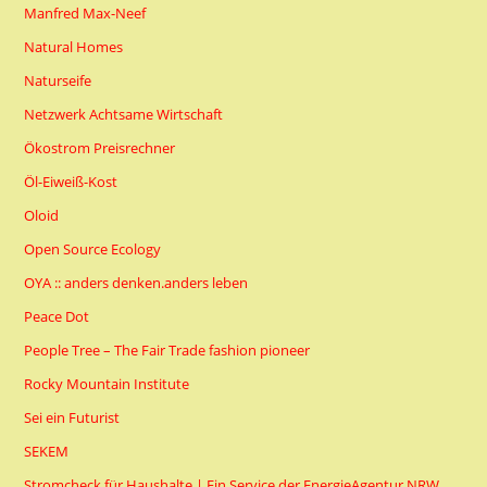
Manfred Max-Neef
Natural Homes
Naturseife
Netzwerk Achtsame Wirtschaft
Ökostrom Preisrechner
Öl-Eiweiß-Kost
Oloid
Open Source Ecology
OYA :: anders denken.anders leben
Peace Dot
People Tree – The Fair Trade fashion pioneer
Rocky Mountain Institute
Sei ein Futurist
SEKEM
Stromcheck für Haushalte | Ein Service der EnergieAgentur.NRW