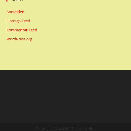
Anmelden
Eintrags-Feed
Kommentar-Feed
WordPress.org
Copyright - OceanWP Theme by Nick