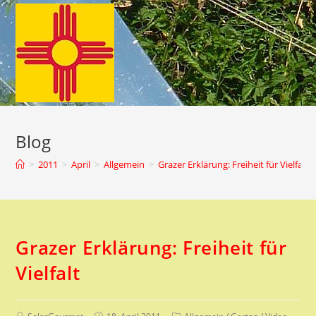
Zum
Inhalt
springen
Blog
>
2011
>
April
>
Allgemein
>
Grazer Erklärung: Freiheit für Vielfalt
Grazer Erklärung: Freiheit für
Vielfalt
Beitrags-
Beitrag
Beitrags-