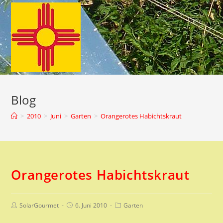
Zum
Inhalt
springen
Blog
>
2010
>
Juni
>
Garten
>
Orangerotes Habichtskraut
Orangerotes Habichtskraut
Beitrags-
Beitrag
Beitrags-
SolarGourmet
6. Juni 2010
Garten
Autor:
veröffentlicht:
Kategorie: