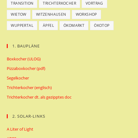
TRANSITION
TRICHTERKOCHER
VORTRAG
WIETOW
WITZENHAUSEN
WORKSHOP
WUPPERTAL
ÄPFEL
ÖKOMARKT
ÖKOTOP
1. BAUPLÄNE
Boxkocher (ULOG)
Pizzaboxkocher (pdf)
Segelkocher
Trichterkocher (englisch)
Trichterkocher dt. als gezipptes doc
2. SOLAR-LINKS
A Liter of Light