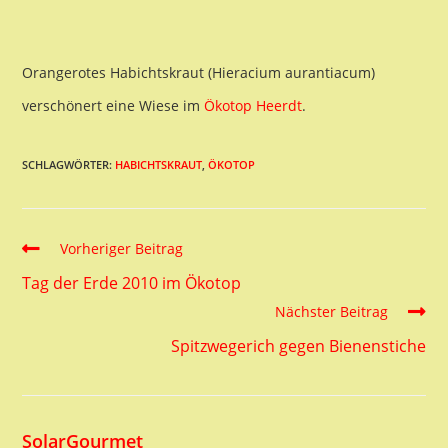
Orangerotes Habichtskraut (Hieracium aurantiacum)
verschönert eine Wiese im
Ökotop Heerdt
.
SCHLAGWÖRTER:
HABICHTSKRAUT
,
ÖKOTOP
Read
Vorheriger Beitrag
more
Tag der Erde 2010 im Ökotop
articles
Nächster Beitrag
Spitzwegerich gegen Bienenstiche
SolarGourmet