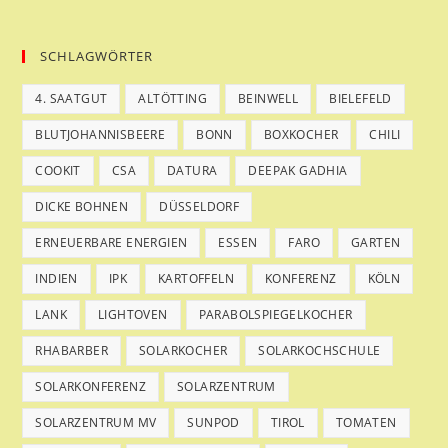
SCHLAGWÖRTER
4. SAATGUT
ALTÖTTING
BEINWELL
BIELEFELD
BLUTJOHANNISBEERE
BONN
BOXKOCHER
CHILI
COOKIT
CSA
DATURA
DEEPAK GADHIA
DICKE BOHNEN
DÜSSELDORF
ERNEUERBARE ENERGIEN
ESSEN
FARO
GARTEN
INDIEN
IPK
KARTOFFELN
KONFERENZ
KÖLN
LANK
LIGHTOVEN
PARABOLSPIEGELKOCHER
RHABARBER
SOLARKOCHER
SOLARKOCHSCHULE
SOLARKONFERENZ
SOLARZENTRUM
SOLARZENTRUM MV
SUNPOD
TIROL
TOMATEN