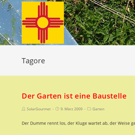
Zum
Inhalt
springen
Tagore
Der Garten ist eine Baustelle
Beitrags-
Beitrag
Beitrags-
SolarGourmet
9. März 2009
Garten
Autor:
veröffentlicht:
Kategorie:
Der Dumme rennt los, der Kluge wartet ab, der Weise g