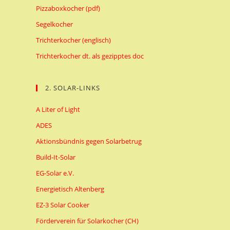
Pizzaboxkocher (pdf)
Segelkocher
Trichterkocher (englisch)
Trichterkocher dt. als gezipptes doc
2. SOLAR-LINKS
A Liter of Light
ADES
Aktionsbündnis gegen Solarbetrug
Build-It-Solar
EG-Solar e.V.
Energietisch Altenberg
EZ-3 Solar Cooker
Förderverein für Solarkocher (CH)