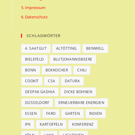
5. Impressum
6. Datenschutz
SCHLAGWÖRTER
4. SAATGUT
ALTÖTTING
BEINWELL
BIELEFELD
BLUTJOHANNISBEERE
BONN
BOXKOCHER
CHILI
COOKIT
CSA
DATURA
DEEPAK GADHIA
DICKE BOHNEN
DÜSSELDORF
ERNEUERBARE ENERGIEN
ESSEN
FARO
GARTEN
INDIEN
IPK
KARTOFFELN
KONFERENZ