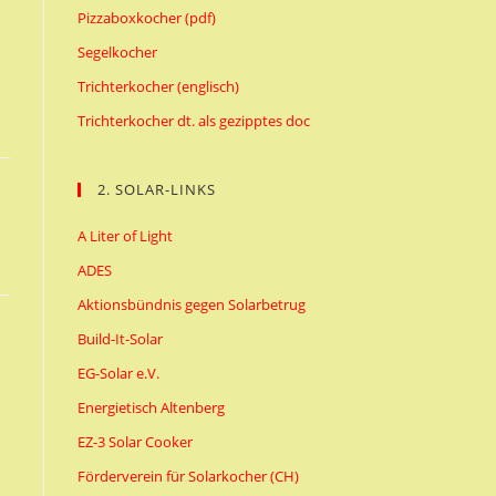
Pizzaboxkocher (pdf)
Segelkocher
Trichterkocher (englisch)
Trichterkocher dt. als gezipptes doc
2. SOLAR-LINKS
A Liter of Light
ADES
Aktionsbündnis gegen Solarbetrug
Build-It-Solar
EG-Solar e.V.
Energietisch Altenberg
EZ-3 Solar Cooker
Förderverein für Solarkocher (CH)