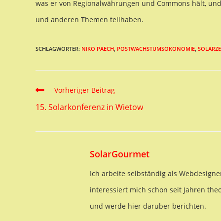
was er von Regionalwährungen und Commons hält, un
und anderen Themen teilhaben.
SCHLAGWÖRTER:
NIKO PAECH
,
POSTWACHSTUMSÖKONOMIE
,
SOLARZ
Read
Vorheriger Beitrag
more
15. Solarkonferenz in Wietow
articles
SolarGourmet
Ich arbeite selbständig als Webdesigne
interessiert mich schon seit Jahren the
und werde hier darüber berichten.