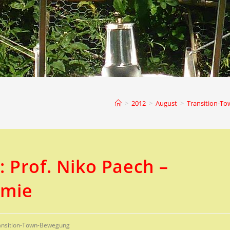
>
2012
>
August
>
Transition-T
 Prof. Niko Paech –
omie
ansition-Town-Bewegung