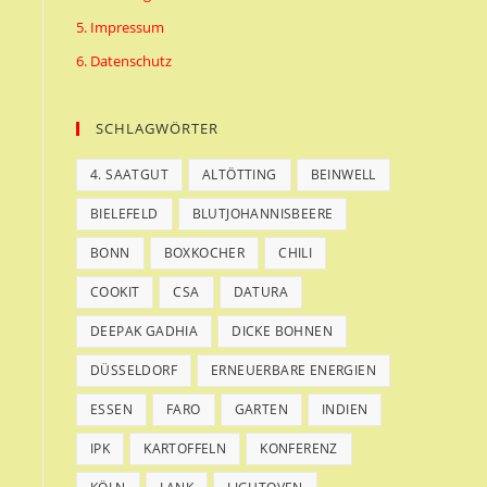
5. Impressum
6. Datenschutz
SCHLAGWÖRTER
4. SAATGUT
ALTÖTTING
BEINWELL
BIELEFELD
BLUTJOHANNISBEERE
BONN
BOXKOCHER
CHILI
COOKIT
CSA
DATURA
DEEPAK GADHIA
DICKE BOHNEN
DÜSSELDORF
ERNEUERBARE ENERGIEN
ESSEN
FARO
GARTEN
INDIEN
IPK
KARTOFFELN
KONFERENZ